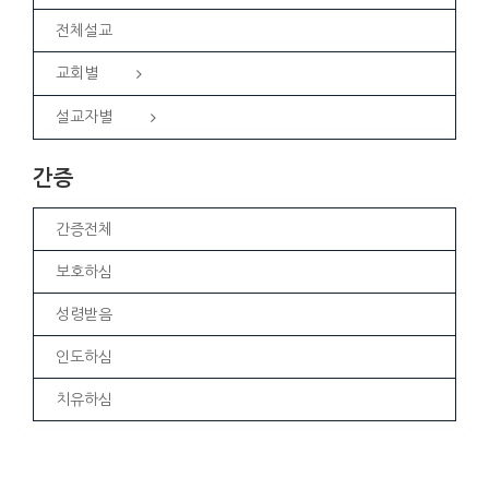
전체설교
교회별
설교자별
간증
간증전체
보호하심
성령받음
인도하심
치유하심