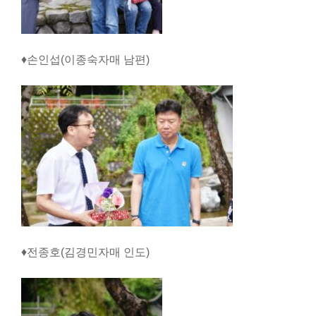
♦손인섭(이종숙자매 남편)
♦전종호(김경민자매 인도)