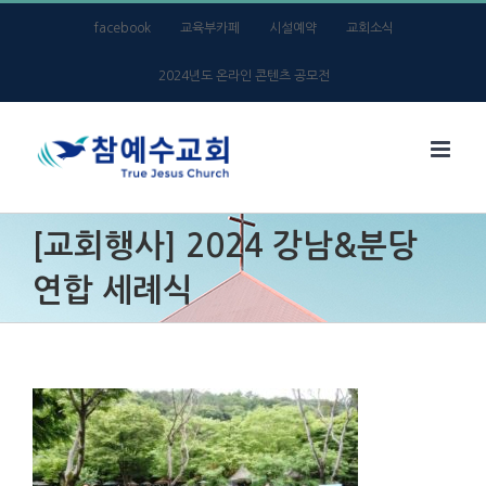
Skip
facebook
교육부카페
시설예약
교회소식
to
2024년도 온라인 콘텐츠 공모전
content
[교회행사] 2024 강남&분당
연합 세례식