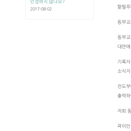
인정하지 않나요?
할렐루
2017-08-02
동부교
동부교
대만에
기록자
소식지
전도부
출력하
저희 
곽이안