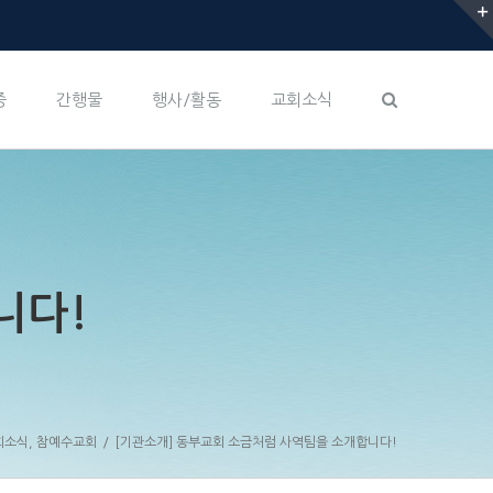
증
간행물
행사/활동
교회소식
니다!
회소식
,
참예수교회
/
[기관소개] 동부교회 소금처럼 사역팀을 소개합니다!