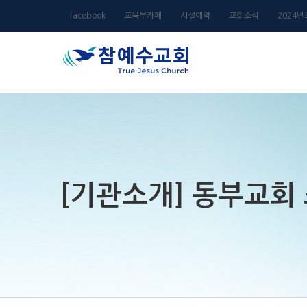
Skip
facebook
교육부카페
시설예약
교회소식
2024
to
content
[기관소개] 동부교회