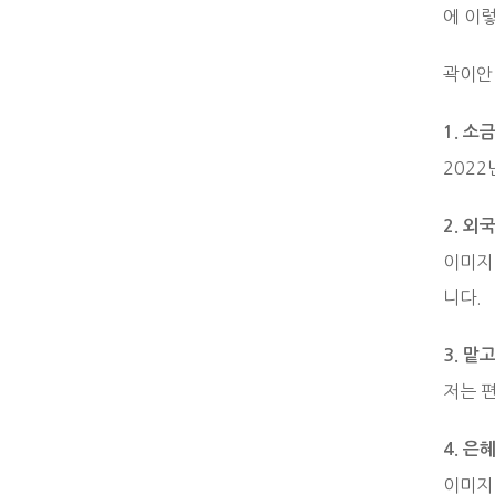
에 이
곽이안
1. 
202
2. 
이미지
니다.
3. 맡
저는 
4. 은
이미지