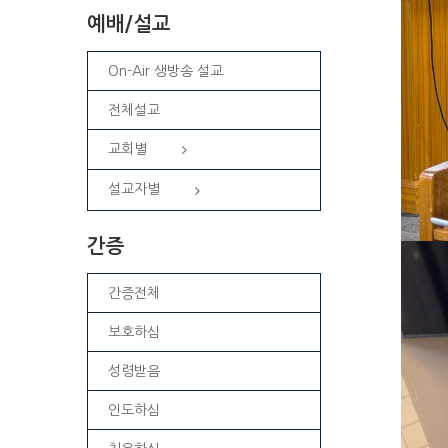
예배/설교
On-Air 생방송 설교
전체설교
교회별
설교자별
간증
간증전체
보호하심
성령받음
인도하심