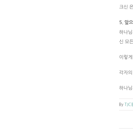
크신 
5. 앞
하나님
신 모
이렇게
각자의
하나님
By
TJ