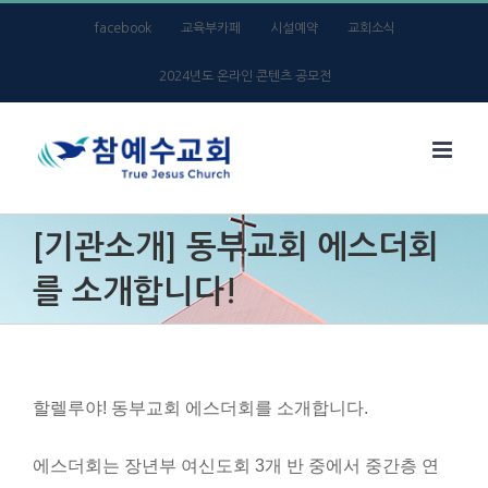
Skip
facebook
교육부카페
시설예약
교회소식
to
2024년도 온라인 콘텐츠 공모전
content
[기관소개] 동부교회 에스더회
를 소개합니다!
할렐루야! 동부교회 에스더회를 소개합니다.
에스더회는 장년부 여신도회 3개 반 중에서 중간층 연