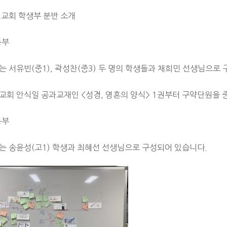
전교회 학생부 분반 소개
등부
는 서유빈(중1), 곽성찬(중3) 두 명의 학생들과 채희민 선생님으로
교회 안식일 공과교재인 <성경, 영혼의 양식> 1권부터 구약단원을 
등부
는 송윤성(고1) 학생과 최혜선 선생님으로 구성되어 있습니다.