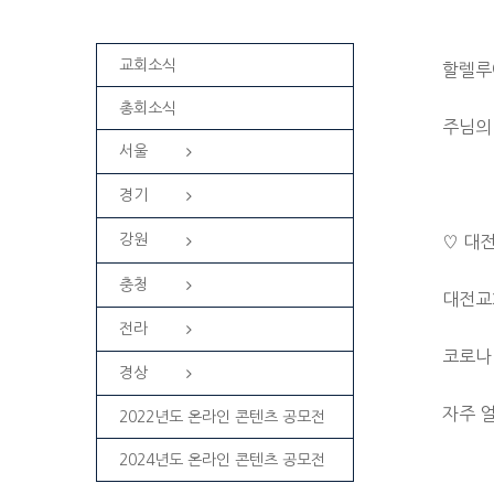
교회소식
할렐루
총회소식
주님의
서울
경기
강원
♡ 대
충청
대전교
전라
코로나
경상
자주 얼
2022년도 온라인 콘텐츠 공모전
2024년도 온라인 콘텐츠 공모전