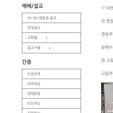
예배/설교
♡ 대
On-Air 생방송 설교
① 중
전체설교
중등부
교회별
참예수
설교자별
② 고
간증
고등부
간증전체
보호하심
성령받음
인도하심