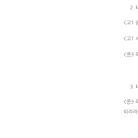
<고1 
<고1 
<중3 
<중3
되리라 