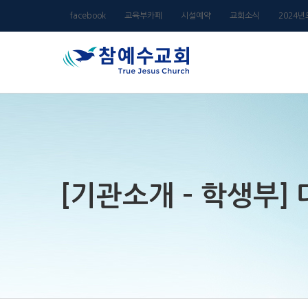
Skip
facebook
교육부카페
시설예약
교회소식
2024
to
content
[기관소개 – 학생부