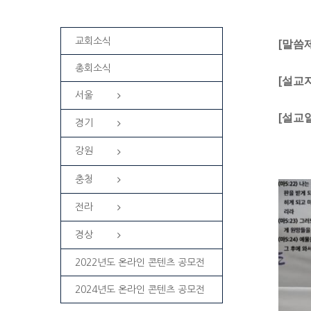
교회소식
[
말씀
총회소식
[
설교
서울
[
설교
경기
강원
충청
전라
경상
2022년도 온라인 콘텐츠 공모전
2024년도 온라인 콘텐츠 공모전