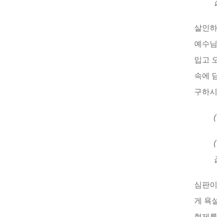
살인하
예수님
입고 
속에 
구하시
(
(
심판이
게 욕
형제를