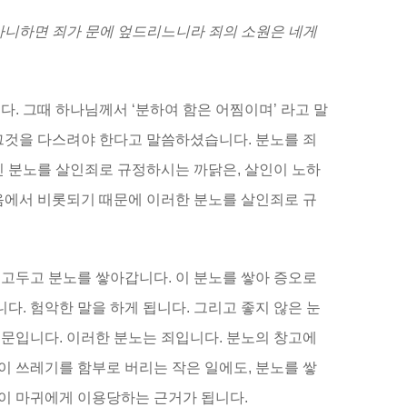
 아니하면 죄가 문에 엎드리느니라 죄의 소원은 네게
. 그때 하나님께서 ‘분하여 함은 어찜이며’ 라고 말
그것을 다스려야 한다고 말씀하셨습니다. 분노를 죄
인 분노를 살인죄로 규정하시는 까닭은, 살인이 노하
음에서 비롯되기 때문에 이러한 분노를 살인죄로 규
두고두고 분노를 쌓아갑니다. 이 분노를 쌓아 증오로
다. 험악한 말을 하게 됩니다. 그리고 좋지 않은 눈
때문입니다. 이러한 분노는 죄입니다. 분노의 창고에
이 쓰레기를 함부로 버리는 작은 일에도, 분노를 쌓
음이 마귀에게 이용당하는 근거가 됩니다.