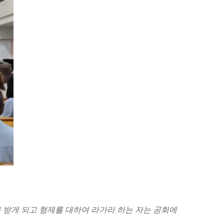
 받게 되고 형제를 대하여 라가라 하는 자는 공회에