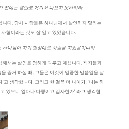
갚기 전에는 결단코 거기서 나오지 못하리라
입니다. 당시 사람들은 하나님께서 살인하지 말라는
는 사형이라는 것도 잘 알고 있었습니다.
이는 하나님이 자기 형상대로 사람을 지었음이니라
나님께서는 살인을 엄하게 다루고 계십니다. 제자들과
을 증거 하실 때, 그들은 이것이 엄중한 말씀임을 잘
고 생각합니다. 그리고 한 걸음 더 나아가, ‘나는 하
살고 있으니 얼마나 다행이고 감사한가’ 라고 생각합