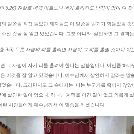
마
5:26)
진실로 네게 이르노니 네가 호리라도 남김이 없이 다 
의 말씀을 직접 들었던 제자들도 이 말씀을 받기가 힘들었을 것
 주신 것을 잘 알고 있었습니다. 그뿐 아니라, 살인하면 그 결과
창
9:6)
무릇 사람의 피를 흘리면 사람이 그 피를 흘릴 것이니 
면 그 사람이 자기 피를 흘려야 한다는 말씀입니다. 이만큼 하
은 이것을 잘 알고 있었습니다. 예수님께서 살인하지 말라는 말씀
있었습니다. 그러면서도 그 속에서는 ‘나는 누군가를 죽이지 않았다’
앞에 살인한 일이 없으니, 하나님 계명을 어긴 일이 없고 의롭게 
 이런 사람들에게 예수님께서 이 말씀을 하셨습니다.