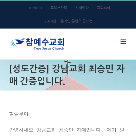
Skip
facebook
교육부카페
시설예약
교회소식
to
2024년도 온라인 콘텐츠 공모전
content
[성도간증] 강남교회 최승민 자
매 간증입니다.
할렐루야!
안녕하세요 강남교회 최승민 자매입니다. 제가 받