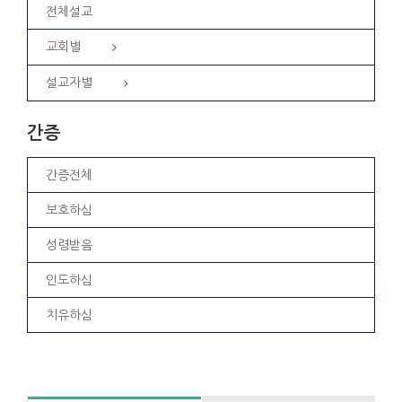
전체설교
교회별
설교자별
간증
간증전체
보호하심
성령받음
인도하심
치유하심