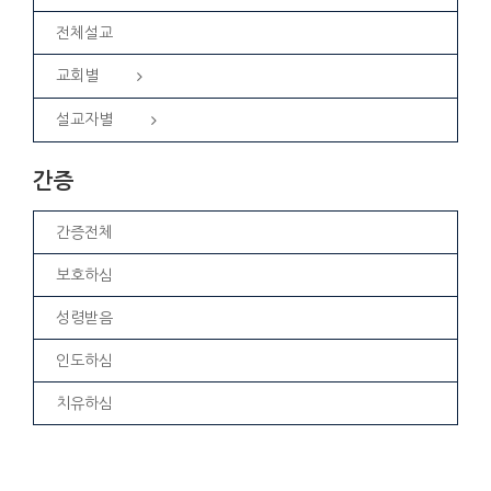
전체설교
교회별
설교자별
간증
간증전체
보호하심
성령받음
인도하심
치유하심