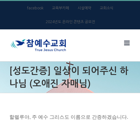
Skip
facebook
교육부카페
시설예약
교회소식
to
2024년도 온라인 콘텐츠 공모전
content
[성도간증] 일상이 되어주신 하
나님 (오애진 자매님)
할렐루야, 주 예수 그리스도 이름으로 간증하겠습니다.