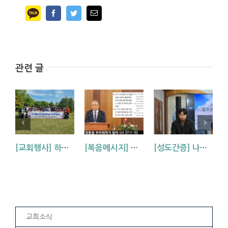
Facebook
Twitter
Email
관련 글
[교회행사] 하남-원주 연합 봄 야유회
[복음메시지] 악인의 형통을 부러워하지 말라 (시편 37:1-9)
[성도간증] 나의 믿음 없는 것을 도와주신 하나님 (원주교회 최의준 형제)
교회소식