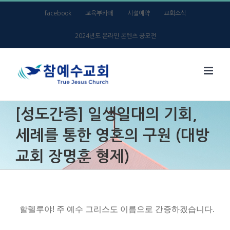
Skip
facebook
교육부카페
시설예약
교회소식
to
2024년도 온라인 콘텐츠 공모전
content
[성도간증] 일생일대의 기회,
세례를 통한 영혼의 구원 (대방
교회 장명훈 형제)
할렐루야! 주 예수 그리스도 이름으로 간증하겠습니다
.