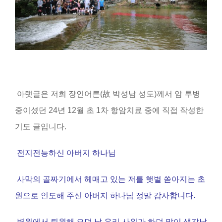
아랫글은 저희 장인어른
(
故 박성남 성도
)
께서 암 투병
중이셨던
24
년
12
월 초
1
차 항암치료 중에 직접 작성한
기도 글입니다
.
전지전능하신 아버지 하나님
사막의 골짜기에서 헤매고 있는 저를 햇볕 쏟아지는 초
원으로 인도해 주신 아버지 하나님 정말 감사합니다
.
병원에서 퇴원해 오던 날 우리 사위가 하던 말이 생각납