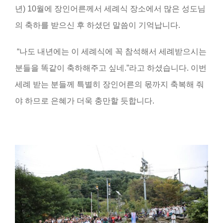
년
) 10
월에 장인어른께서 세례식 장소에서 많은 성도님
의 축하를 받으신 후 하셨던 말씀이 기억납니다
.
“
나도 내년에는 이 세례식에 꼭 참석해서 세례받으시는
분들을 똑같이 축하해주고 싶네
.”
라고 하셨습니다
.
이번
세례 받는 분들께 특별히 장인어른의 몫까지 축복해 줘
야 하므로 은혜가 더욱 충만할 듯합니다
.