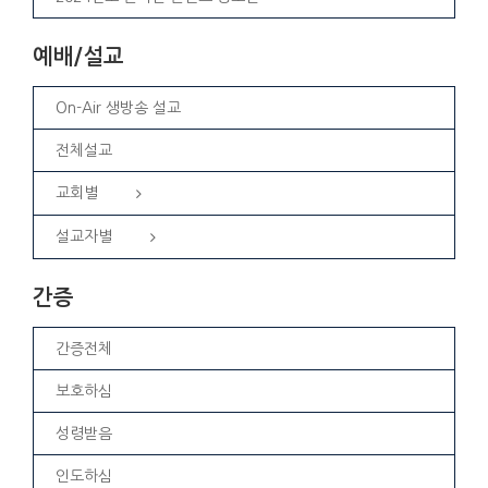
예배/설교
On-Air 생방송 설교
전체설교
교회별
설교자별
간증
간증전체
보호하심
성령받음
인도하심