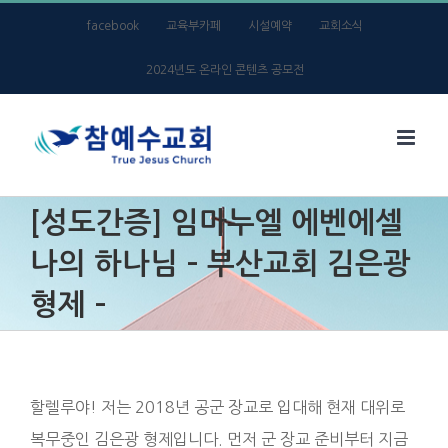
Skip
facebook
교육부카페
시설예약
교회소식
to
2024년도 온라인 콘텐츠 공모전
content
[성도간증] 임마누엘 에벤에셀
나의 하나님 – 부산교회 김은광
형제 –
할렐루야! 저는 2018년 공군 장교로 입대해 현재 대위로
복무중인 김은광 형제입니다. 먼저 군 장교 준비부터 지금