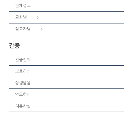
전체설교
교회별
설교자별
간증
간증전체
보호하심
성령받음
인도하심
치유하심