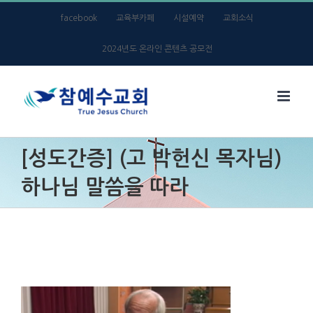
Skip
facebook
교육부카페
시설예약
교회소식
to
2024년도 온라인 콘텐츠 공모전
content
[성도간증] (고 박헌신 목자님)
하나님 말씀을 따라