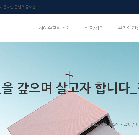
년도 온라인 콘텐츠 공모전
참예수교회 소개
설교/강좌
우리의 간
 빚을 갚으며 살고자 합니다
홈으로
/
교회소식
/
충청
/
청