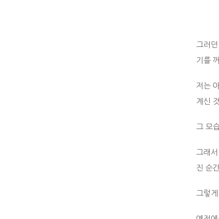
그러던
기를 
저는 
계신 
그 모
그래서
진 순
그렇게
예전에