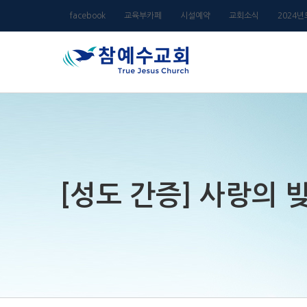
Skip
facebook
교육부카페
시설예약
교회소식
2024
to
content
[성도 간증] 사랑의