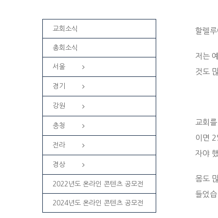
교회소식
할렐루
총회소식
저는 예
서울
것도 
경기
강원
교회를
충청
이면 2
전라
자야 
경상
몸도 
2022년도 온라인 콘텐츠 공모전
들었습
2024년도 온라인 콘텐츠 공모전