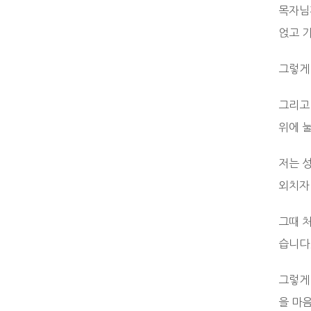
목자님
얹고 
그렇게
그리고
위에 
저는 
외치자
그때 
습니다
그렇게
을 마