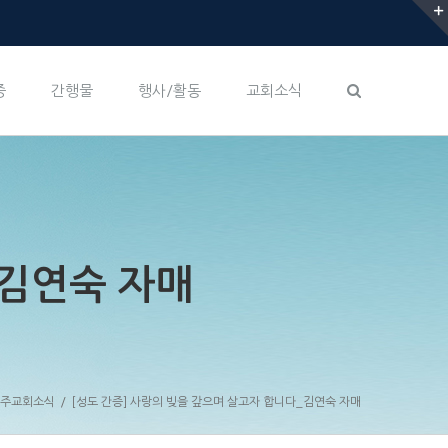
증
간행물
행사/활동
교회소식
_김연숙 자매
주교회소식
/
[성도 간증] 사랑의 빚을 갚으며 살고자 합니다_김연숙 자매