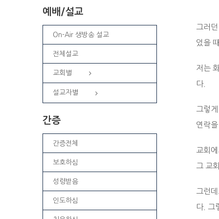
예배/설교
그러던
On-Air 생방송 설교
었을 
전체설교
저는 
교회별
다.
설교자별
그렇게
간증
연락을
간증전체
교회에
보호하심
그 교
성령받음
그런데
인도하심
다. 