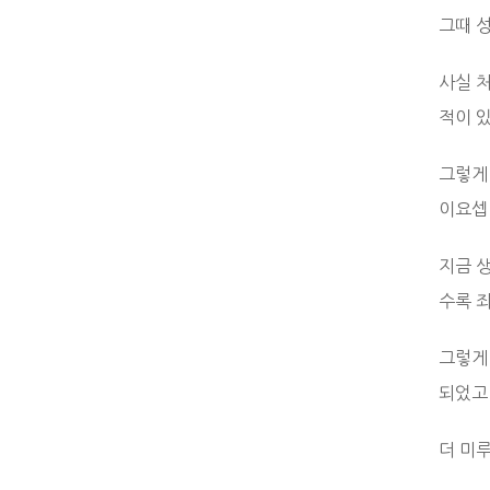
그때 
사실 
적이 
그렇게
이요셉
지금 
수록 
그렇게
되었고
더 미