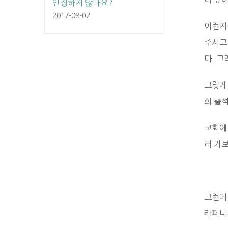
인정하지 않나요?
2017-08-02
이런저
주시고
다. 
그렇게
회 출
교회에 
러 가
그런데
카페나