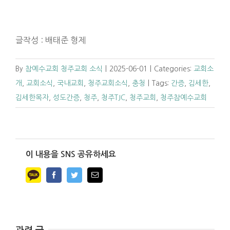
글작성 : 배태준 형제
By
참예수교회 청주교회 소식
|
2025-06-01
|
Categories:
교회소
개
,
교회소식
,
국내교회
,
청주교회소식
,
충청
|
Tags:
간증
,
김세한
,
김세한목자
,
성도간증
,
청주
,
청주TJC
,
청주교회
,
청주참예수교회
이 내용을 SNS 공유하세요
Facebook
Twitter
Email