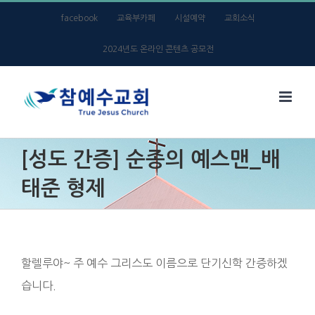
Skip
facebook
교육부카페
시설예약
교회소식
to
2024년도 온라인 콘텐츠 공모전
content
[성도 간증] 순종의 예스맨_배
태준 형제
할렐루야~ 주 예수 그리스도 이름으로 단기신학 간증하겠
습니다.