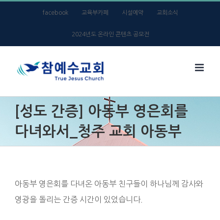
Skip
facebook
교육부카페
시설예약
교회소식
to
2024년도 온라인 콘텐츠 공모전
content
[성도 간증] 아동부 영은회를
다녀와서_청주 교회 아동부
아동부 영은회를 다녀온 아동부 친구들이 하나님께 감사와
영광을 돌리는 간증 시간이 있었습니다.