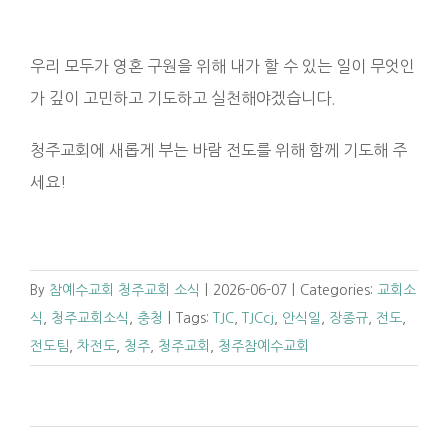
우리 모두가 영혼 구원을 위해 내가 할 수 있는 일이 무엇인
가 깊이 고민하고 기도하고 실천해야겠습니다.
청주교회에 새롭게 부는 바람 전도를 위해 함께 기도해 주
세요!
By
참예수교회 청주교회 소식
|
2026-06-07
|
Categories:
교회소
식
,
청주교회소식
,
충청
|
Tags:
TJC
,
TJCcj
,
안식일
,
장종규
,
전도
,
전도팀
,
차전도
,
청주
,
청주교회
,
청주참예수교회