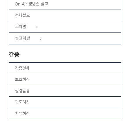
On-Air 생방송 설교
전체설교
교회별
설교자별
간증
간증전체
보호하심
성령받음
인도하심
치유하심