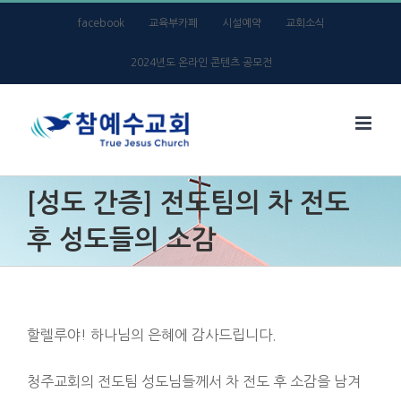
Skip
facebook
교육부카페
시설예약
교회소식
to
2024년도 온라인 콘텐츠 공모전
content
[성도 간증] 전도팀의 차 전도
후 성도들의 소감
할렐루야! 하나님의 은혜에 감사드립니다.
청주교회의 전도팀 성도님들께서 차 전도 후 소감을 남겨