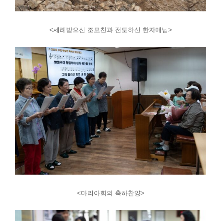
<세례받으신 조모친과 전도하신 한자매님>
<마리아회의 축하찬양>