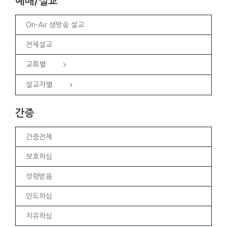
예배/설교
On-Air 생방송 설교
전체설교
교회별
설교자별
간증
간증전체
보호하심
성령받음
인도하심
치유하심