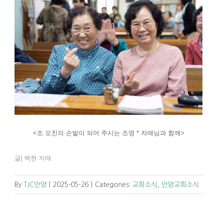
<조 모친의 손발이 되어 주시는 조명 * 자매님과 함께>
글| 백현 자매
By
TJC안양
|
2025-05-26
|
Categories:
교회소식
,
안양교회소식