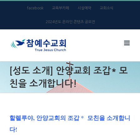
Skip
facebook
교육부카페
시설예약
교회소식
to
2024년도 온라인 콘텐츠 공모전
content
[성도 소개] 안양교회 조갑* 모
친을 소개합니다!
할렐루야, 안양교회의 조갑 * 모친을 소개합니
다!