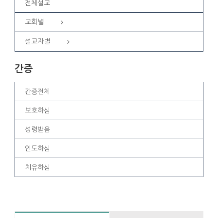
전체설교
교회별
설교자별
간증
간증전체
보호하심
성령받음
인도하심
치유하심