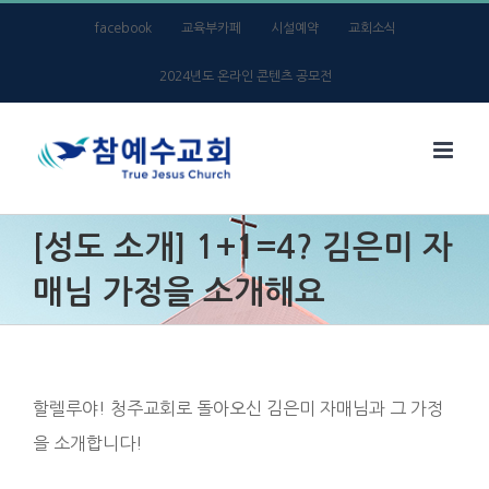
Skip
facebook
교육부카페
시설예약
교회소식
to
2024년도 온라인 콘텐츠 공모전
content
[성도 소개] 1+1=4? 김은미 자
매님 가정을 소개해요
할렐루야! 청주교회로 돌아오신 김은미 자매님과 그 가정
을 소개합니다!