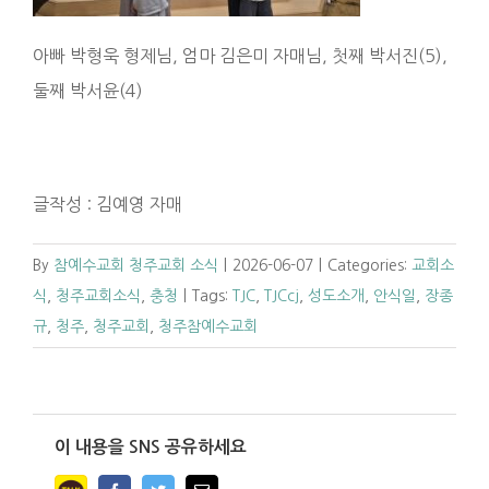
아빠 박형욱 형제님, 엄마 김은미 자매님, 첫째 박서진(5),
둘째 박서윤(4)
글작성 : 김예영 자매
By
참예수교회 청주교회 소식
|
2026-06-07
|
Categories:
교회소
식
,
청주교회소식
,
충청
|
Tags:
TJC
,
TJCcj
,
성도소개
,
안식일
,
장종
규
,
청주
,
청주교회
,
청주참예수교회
이 내용을 SNS 공유하세요