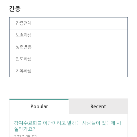
간증
간증전체
보호하심
성령받음
인도하심
치유하심
Popular
Recent
참예수교회를 이단이라고 말하는 사람들이 있는데 사
실인가요?
2017-08-02