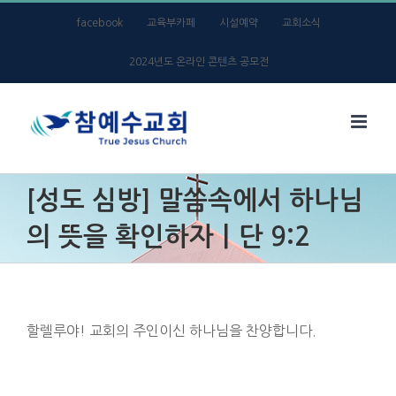
Skip
facebook
교육부카페
시설예약
교회소식
to
2024년도 온라인 콘텐츠 공모전
content
[성도 심방] 말씀속에서 하나님
의 뜻을 확인하자ㅣ단 9:2
할렐루야! 교회의 주인이신 하나님을 찬양합니다.