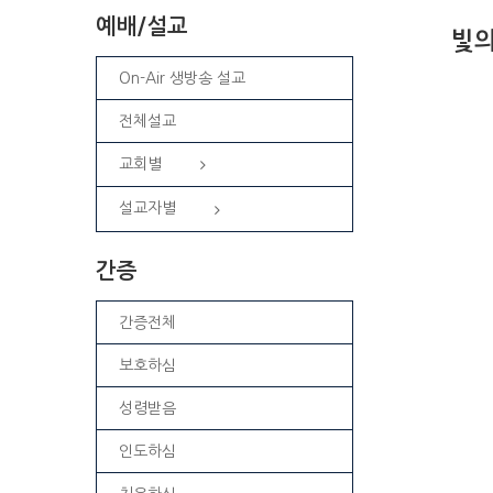
예배/설교
빛의
On-Air 생방송 설교
전체설교
교회별
설교자별
간증
간증전체
보호하심
성령받음
인도하심