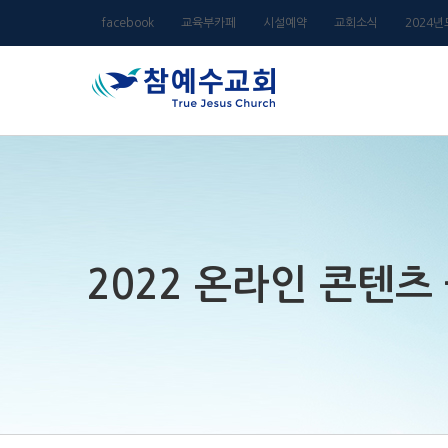
Skip
facebook
교육부카페
시설예약
교회소식
2024
to
content
2022 온라인 콘텐츠