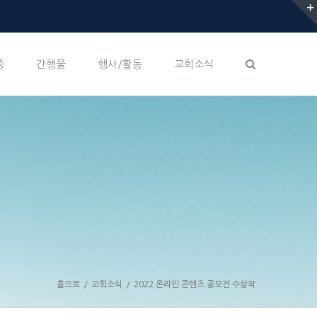
증
간행물
행사/활동
교회소식
홈으로
/
교회소식
/
2022 온라인 콘텐츠 공모전 수상작