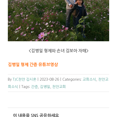
<김병일 형제와 손녀 김보아 자매>
김병일 형제 간증 유튜브영상
By
TJC천안 김시온
|
2023-08-26
|
Categories:
교회소식
,
천안교
회소식
|
Tags:
간증
,
김병일
,
천안교회
이 내용을 SNS 공유하세요