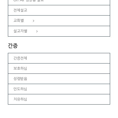
전체설교
교회별
설교자별
간증
간증전체
보호하심
성령받음
인도하심
치유하심