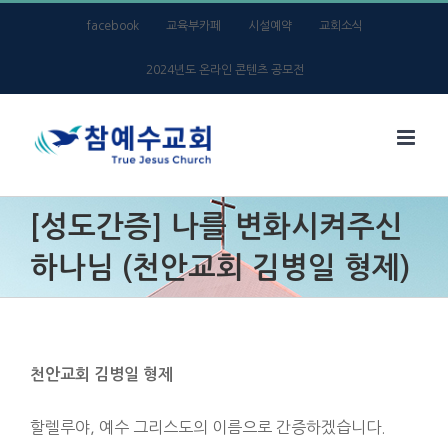
Skip
facebook
교육부카페
시설예약
교회소식
to
2024년도 온라인 콘텐츠 공모전
content
[성도간증] 나를 변화시켜주신
하나님 (천안교회 김병일 형제)
천안교회 김병일 형제
할렐루야, 예수 그리스도의 이름으로 간증하겠습니다.