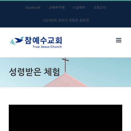
Skip
facebook
교육부카페
시설예약
교회소식
to
2024년도 온라인 콘텐츠 공모전
content
성령받은 체험