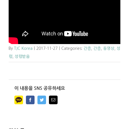
By
TJC Korea
|
2017-11-27
|
Categories:
간증
,
간증
,
동영상
,
성
령
,
성령받음
이 내용을 SNS 공유하세요
Facebook
Twitter
Email