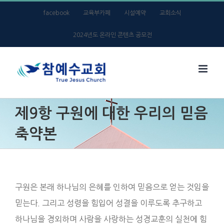
Skip
facebook
교육부카페
시설예약
교회소식
to
2024년도 온라인 콘텐츠 공모전
content
제9항 구원에 대한 우리의 믿음
축약본
구원은 본래 하나님의 은혜를 인하여 믿음으로 얻는 것임을
믿는다. 그리고 성령을 힘입어 성결을 이루도록 추구하고
하나님을 경외하며 사람을 사랑하는 성경교훈의 실천에 힘