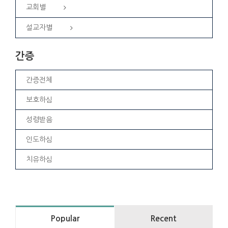
교회별
설교자별
간증
간증전체
보호하심
성령받음
인도하심
치유하심
Popular
Recent