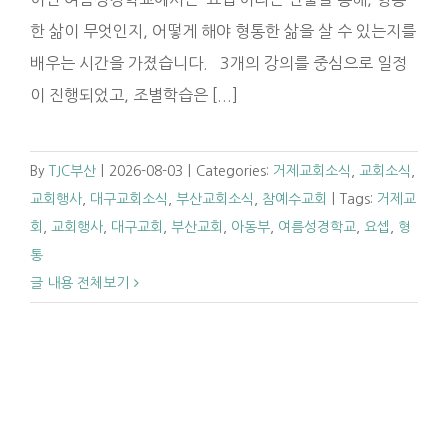
한 삶이 무엇인지, 어떻게 해야 형통한 삶을 살 수 있는지를
배우는 시간을 가졌습니다. 3개의 강의를 중심으로 일정
이 진행되었고, 조별학습은 [...]
By
TJC부산
|
2026-08-03
|
Categories:
거제교회소식
,
교회소식
,
교회행사
,
대구교회소식
,
부산교회소식
,
참예수교회
|
Tags:
거제교
회
,
교회행사
,
대구교회
,
부산교회
,
아동부
,
여름성경학교
,
요셉
,
형
통
글 내용 전체보기