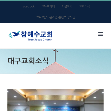
Skip
facebook
교육부카페
시설예약
교회소식
to
2024년도 온라인 콘텐츠 공모전
content
대구교회소식