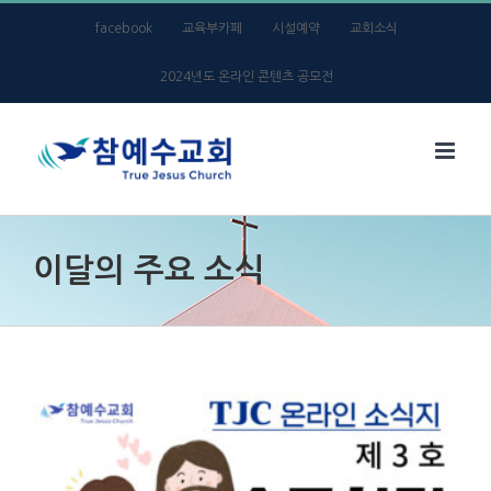
Skip
facebook
교육부카페
시설예약
교회소식
to
2024년도 온라인 콘텐츠 공모전
content
이달의 주요 소식