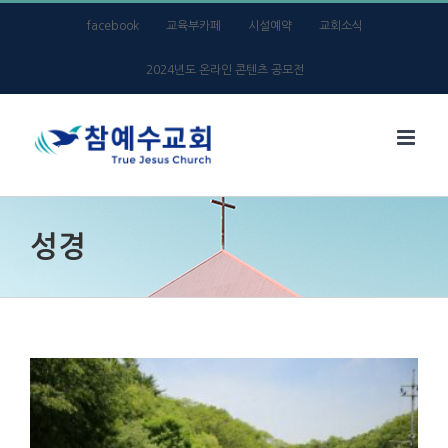
Skip
facebook
교육부카페
시설예약
교회소식
to
2024년도 온라인 콘텐츠 공모전
content
성경