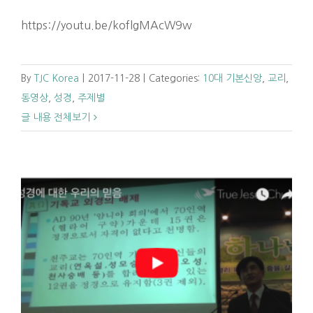
https://youtu.be/koflgMAcW9w
By
TJC Korea
|
2017-11-28
|
Categories:
10대 기본신앙
,
교리
,
동영상
,
성경
,
주제별
글 내용 전체보기