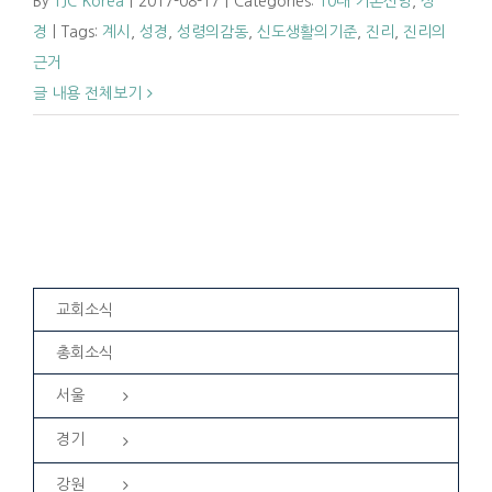
By
TJC Korea
|
2017-08-17
|
Categories:
10대 기본신앙
,
성
경
|
Tags:
계시
,
성경
,
성령의감동
,
신도생활의기준
,
진리
,
진리의
근거
글 내용 전체보기
교회소식
총회소식
서울
경기
강원