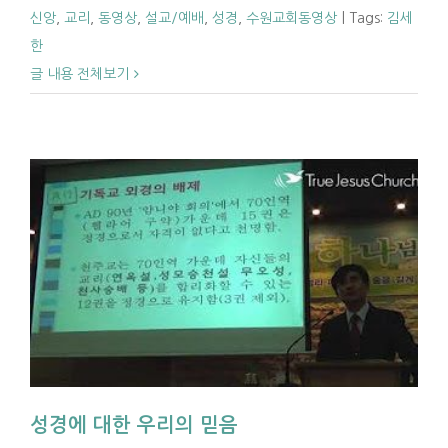
신앙
,
교리
,
동영상
,
설교/예배
,
성경
,
수원교회동영상
|
Tags:
김세
한
글 내용 전체보기
성경에 대한 우리의 믿음