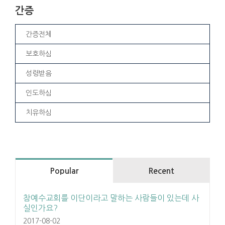
간증
간증전체
보호하심
성령받음
인도하심
치유하심
Popular
Recent
참예수교회를 이단이라고 말하는 사람들이 있는데 사
실인가요?
2017-08-02