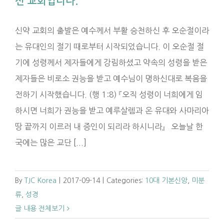
신 교회입니다.
신약 교회의 출발은 예수께서 부활 승천하신 후 오순절이라
는 유대인의 절기 때로부터 시작되었습니다. 이 오순절 절
기에 성령께서 제자들에게 강림하셨고 약속의 성령을 받은
제자들은 비로소 권능을 받고 예수님이 명하신대로 복음을
전하기 시작했습니다. (행 1:8) 『오직 성령이 너희에게 임
하시면 너희가 권능을 받고 예루살렘과 온 유대와 사마리아
땅 끝까지 이르러 내 증인이 되리라 하시니라』 오늘날 한
국에는 많은 교단 [...]
By
TJC Korea
|
2017-09-14
|
Categories:
10대 기본신앙
,
미분
류
,
성경
글 내용 전체보기