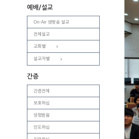
예배/설교
On-Air 생방송 설교
전체설교
교회별
설교자별
간증
간증전체
보호하심
성령받음
인도하심