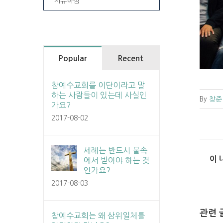
치유하심
Popular
Recent
참예수교회를 이단이라고 말
하는 사람들이 있는데 사실인
By
창준
가요?
2017-08-02
세례는 반드시 물속
이 
에서 받아야 하는 것
인가요?
2017-08-03
관련 
참예수교회는 왜 삼위일체를