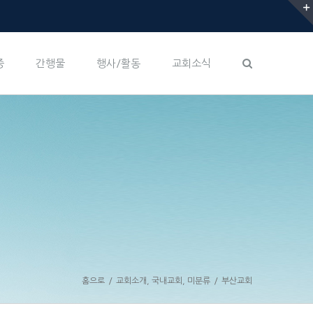
증
간행물
행사/활동
교회소식
홈으로
/
교회소개
,
국내교회
,
미분류
/
부산교회