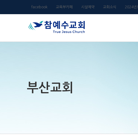
Skip
facebook
교육부카페
시설예약
교회소식
2024
to
content
부산교회