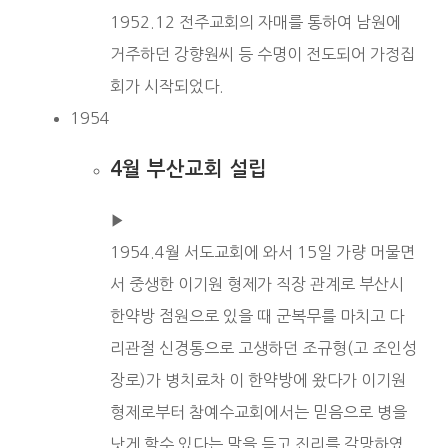
1952.12 전주교회의 자매를 통하여 남원에
거주하던 강향원씨 등 수명이 전도되어 가정집
회가 시작되었다.
1954
4월 부산교회 설립
▶︎
1954.4월 서도교회에 와서 15일 가량 머물면
서 중생한 이기원 형제가 직장 관계로 부산시
한약방 점원으로 있을 때 군복무를 마치고 다
리관절 신경통으로 고생하던 조규형(고 조인성
장로)가 병치료차 이 한약방에 왔다가 이기원
형제로부터 참예수교회에서는 믿음으로 병을
낫게 할수 있다는 말을 듣고 진리를 갈망하였