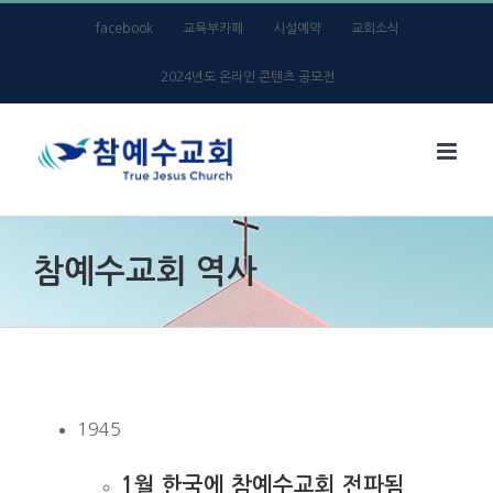
Skip
facebook
교육부카페
시설예약
교회소식
to
2024년도 온라인 콘텐츠 공모전
content
참예수교회 역사
1945
1월 한국에 참예수교회 전파됨