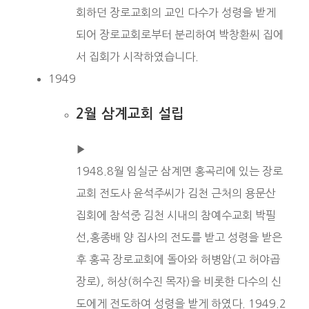
회하던 장로교회의 교인 다수가 성령을 받게
되어 장로교회로부터 분리하여 박창환씨 집에
서 집회가 시작하였습니다.
1949
2월 삼계교회 설립
▶︎
1948.8월 임실군 삼계면 홍곡리에 있는 장로
교회 전도사 윤석주씨가 김천 근처의 용문산
집회에 참석중 김천 시내의 참예수교회 박필
선,홍종배 양 집사의 전도를 받고 성령을 받은
후 홍곡 장로교회에 돌아와 허병암(고 허야곱
장로), 허상(허수진 목자)을 비롯한 다수의 신
도에게 전도하여 성령을 받게 하였다. 1949.2