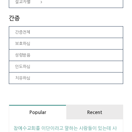
설교자별
간증
간증전체
보호하심
성령받음
인도하심
치유하심
Popular
Recent
참예수교회를 이단이라고 말하는 사람들이 있는데 사