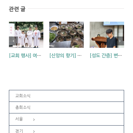
관련 글
[교회 행사] 여름 세례식 – 새로운 믿음의 발걸음을 내딛다
[신앙의 향기] 5주차 특별식 요리사는~?
[성도 간증] 변화와 성장의 의지를 품고 실천하는 신앙인이 되길_김진명 형제
교회소식
총회소식
서울
경기