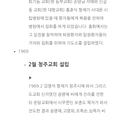
회기동 교회(현 동부교회) 손양금 자매와 신길
동 교회(현 대방교회) 홍춘식 형제가 서대문 시
립병원에 있을 때 환자들에게 복음을 전하여
병원에서 집회를 하게 되었습니다. 총회에서는
그 실정을 참작하여 퇴원환자와 입원환자들의
거처와 집회를 위하여 기도소를 설립하였다.
1969
2월 청주교회 설립
▶︎
1969.2 김명석 형제가 청주시에 와서 그리스
도교회 신자였던 송영애 씨에게 진리를 전한
뒤 운암교회에서 시무중인 오충도 목자가 와서
전도한 결과 송영애,고영희,조옥순,심옥자 씨