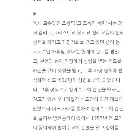
▶︎
육사 교수였던 조광덕(고 조득진 목자)씨는 과
거 감리교,그리스도교,장로교,침례교등의 신앙
경력을 가지고 가정집회를 갖고 있던 중에 동
료교수인 차철남,정대현 형제의 전도를 받았
고, 부인과 함께 가정에서 성령을 받는 기도를
하던중 같이 성령을 받고, 그후 가정 집회에 참
석하던 신도 약30명이 성령을 받게 되었습니
다. 그후 정식으로 참예수교회 간판을 달라는
권고가 있은 후 1개월간 신도간에 의견 대립이
있었으나 어느 자매를 통하여 참예수교회 간판
을 달라는 방언통역이 있어서 1957년 전 교인
의 동의하에 참예수교회 간판을 달고 집회를