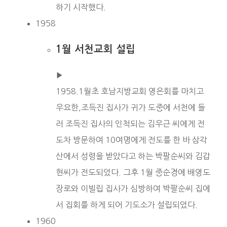
하기 시작했다.
1958
1월 서천교회 설립
▶︎
1958.1월초 호남지방교회 영은회를 마치고
우요한,조득진 집사가 귀가 도중에 서천에 들
러 조득진 집사의 인척되는 김우근 씨에게 전
도차 방문하여 10여명에게 전도를 한 바 삼각
산에서 성령을 받았다고 하는 박팔순씨와 김갑
현씨가 전도되었다. 그후 1월 중순경에 배영도
장로와 이빌립 집사가 심방하여 박팔순씨 집에
서 집회를 하게 되어 기도소가 설립되었다.
1960