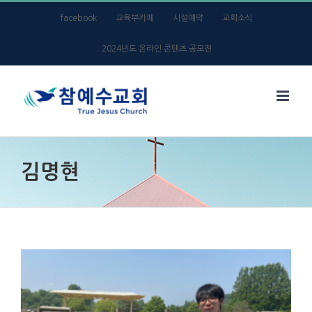
Skip
facebook
교육부카페
시설예약
교회소식
to
2024년도 온라인 콘텐츠 공모전
content
김명현