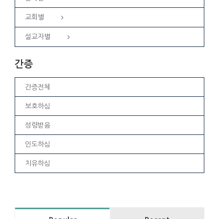
교회별
설교자별
간증
간증전체
보호하심
성령받음
인도하심
치유하심