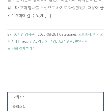
업보다 교회 행사를 우선으로 하기로 다짐했었기 때문에 중
3 수련회에 갈 수 있게 [...]
By
TJC천안 김시온
|
2025-08-26
|
Categories:
교회소식
,
천안교
회소식
|
Tags:
간증
,
김명현
,
소감
,
중3수련회
,
천안교회
글 내용 전체보기
교회소식
총회소식