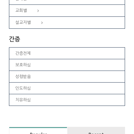
교회별
설교자별
간증
간증전체
보호하심
성령받음
인도하심
치유하심