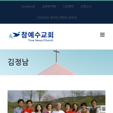
Skip
facebook
교육부카페
시설예약
교회소식
to
2024년도 온라인 콘텐츠 공모전
content
김정남