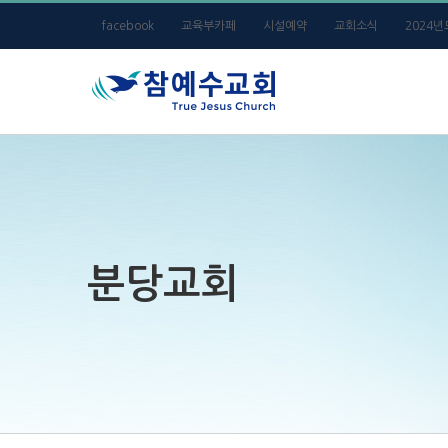
Skip
facebook
교육부카페
시설예약
교회소식
2024
to
content
분당교회