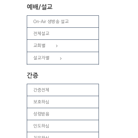
예배/설교
On-Air 생방송 설교
전체설교
교회별
설교자별
간증
간증전체
보호하심
성령받음
인도하심
치유하심