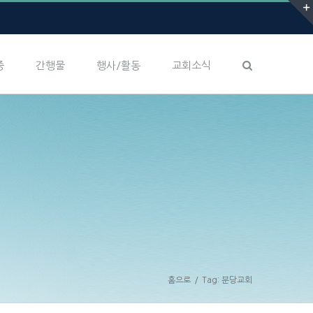
증
간행물
행사/활동
교회소식
홈으로
/
Tag:
분당교회