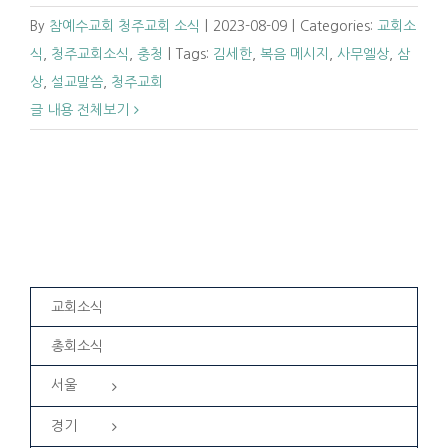
By
참예수교회 청주교회 소식
|
2023-08-09
|
Categories:
교회소
식
,
청주교회소식
,
충청
|
Tags:
김세한
,
복음 메시지
,
사무엘상
,
삼
상
,
설교말씀
,
청주교회
글 내용 전체보기
교회소식
총회소식
서울
경기