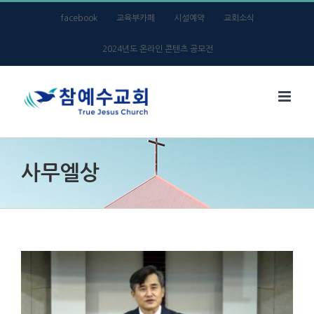
Skip
facebook
교육부카페
시설예약
교회소식
to
2024년도 온라인 콘텐츠 공모전
content
사무엘상