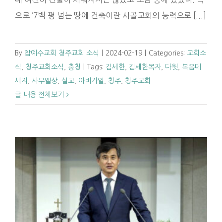
으로 ‘7백 평 넘는 땅에 건축이란 시골교회의 능력으로 [...]
By
참예수교회 청주교회 소식
|
2024-02-19
|
Categories:
교회소
식
,
청주교회소식
,
충청
|
Tags:
김세한
,
김세한목자
,
다윗
,
복음메
세지
,
사무엘상
,
설교
,
아비가일
,
청주
,
청주교회
글 내용 전체보기