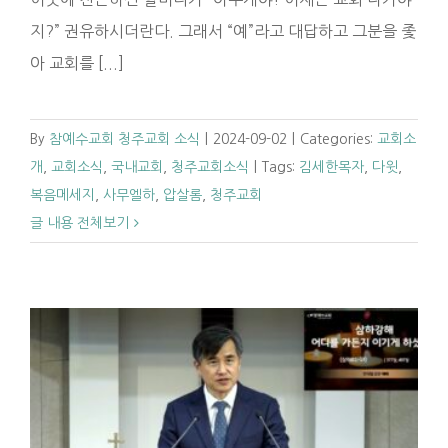
지?” 권유하시더란다. 그래서 “예”라고 대답하고 그분을 좇
아 교회를 [...]
By
참예수교회 청주교회 소식
|
2024-09-02
|
Categories:
교회소
개
,
교회소식
,
국내교회
,
청주교회소식
|
Tags:
김세한목자
,
다윗
,
복음메세지
,
사무엘하
,
압살롬
,
청주교회
글 내용 전체보기