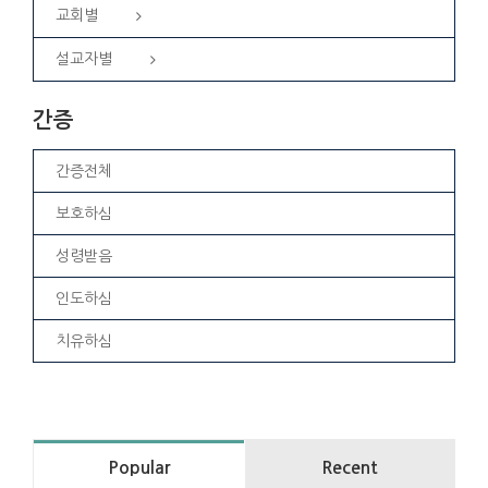
교회별
설교자별
간증
간증전체
보호하심
성령받음
인도하심
치유하심
Popular
Recent