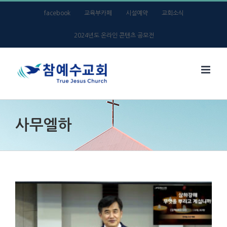
Skip
facebook
교육부카페
시설예약
교회소식
to
2024년도 온라인 콘텐츠 공모전
content
사무엘하