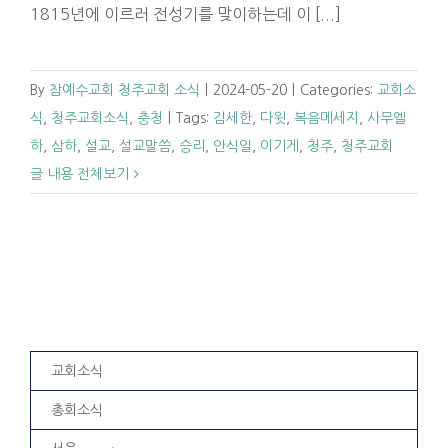
1815년에 이르러 전성기를 맞이하는데 이 [...]
By
참예수교회 청주교회 소식
|
2024-05-20
|
Categories:
교회소
식
,
청주교회소식
,
충청
|
Tags:
김세한
,
다윗
,
복음메세지
,
사무엘
하
,
삼하
,
설교
,
설교말씀
,
승리
,
안식일
,
이기게
,
청주
,
청주교회
글 내용 전체보기
교회소식
총회소식