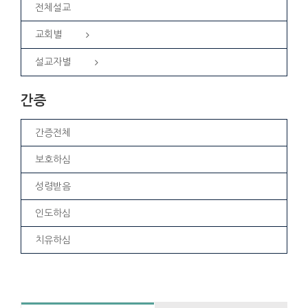
전체설교
교회별
설교자별
간증
간증전체
보호하심
성령받음
인도하심
치유하심