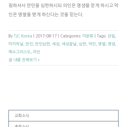
림하셔서 만민을 심판하시되 의인은 영생을 얻게 하시고 악
인은 영벌을 받게 하신다는 것을 믿는다.
By
TJC Korea
|
2017-08-17
|
Categories:
미분류
|
Tags:
강림
,
마지막날
,
만민
,
만민심판
,
세상
,
세상끝날
,
심판
,
악인
,
영벌
,
영생
,
예수그리스도
,
의인
글 내용 전체보기
교회소식
총회소식