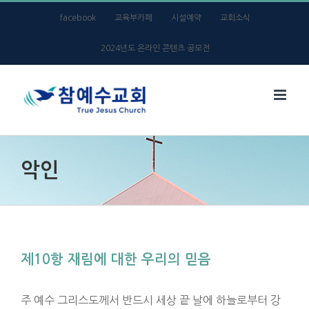
Skip
facebook
교육부카페
시설예약
교회소식
to
2024년도 온라인 콘텐츠 공모전
content
악인
제10항 재림에 대한 우리의 믿음
주 예수 그리스도께서 반드시 세상 끝 날에 하늘로부터 강