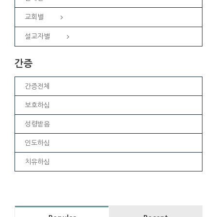
교회별
설교자별
간증
간증전체
보호하심
성령받음
인도하심
치유하심