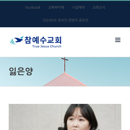
Skip
facebook
교육부카페
시설예약
교회소식
to
2024년도 온라인 콘텐츠 공모전
content
잃은양