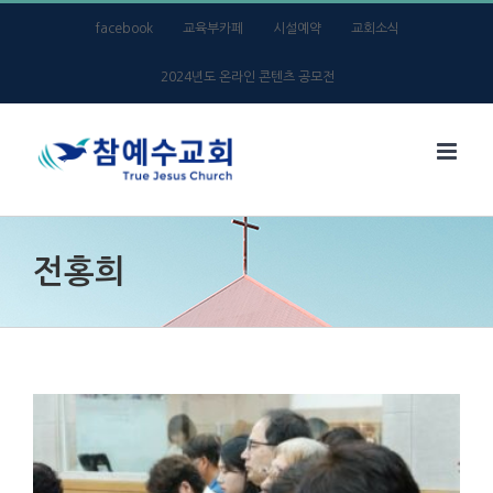
Skip
facebook
교육부카페
시설예약
교회소식
to
2024년도 온라인 콘텐츠 공모전
content
전홍희