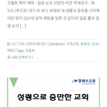
전홍희 목자 제목 : 일곱 눈과 신앙의 비젼 주제성구 : 계
5:6 (계 5:6) 내가 또 보니 보좌와 네 생물과 장로들 사이에
어린 양이 섰는데 일찍 죽임을 당한 것 같더라 일곱 뿔과 일
곱 눈이 [...]
By
TJC 거제
|
2019-09-29
|
Categories:
거제교회
,
동영상
,
설교/
예배
|
Tags:
전홍희
글 내용 전체보기