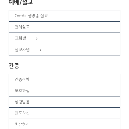
예배/설교
On-Air 생방송 설교
전체설교
교회별
설교자별
간증
간증전체
보호하심
성령받음
인도하심
치유하심