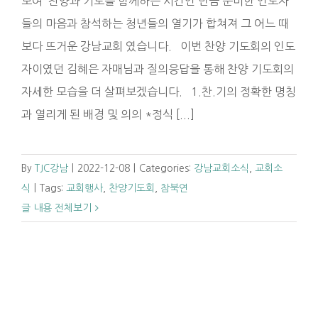
모여 찬양과 기도를 함께하는 시간인 만큼 준비한 인도자
들의 마음과 참석하는 청년들의 열기가 합쳐져 그 어느 때
보다 뜨거운 강남교회 였습니다. 이번 찬양 기도회의 인도
자이였던 김혜은 자매님과 질의응답을 통해 찬양 기도회의
자세한 모습을 더 살펴보겠습니다. 1.찬.기의 정확한 명칭
과 열리게 된 배경 및 의의 *정식 [...]
By
TJC강남
|
2022-12-08
|
Categories:
강남교회소식
,
교회소
식
|
Tags:
교회행사
,
찬양기도회
,
참북연
글 내용 전체보기