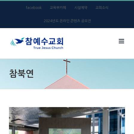
Skip
facebook
교육부카페
시설예약
교회소식
to
2024년도 온라인 콘텐츠 공모전
content
참북연