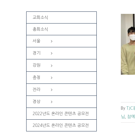
교회소식
총회소식
서울
[기관소개] 동부교회 아동부를 소개합니
다
경기
교회소식
동부교회소식
강원
충청
전라
경상
By
TJ
2022년도 온라인 콘텐츠 공모전
님
,
참예
2024년도 온라인 콘텐츠 공모전