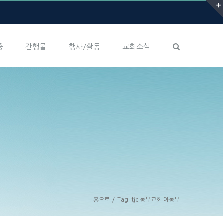
증
간행물
행사/활동
교회소식
홈으로
/
Tag:
tjc 동부교회 아동부