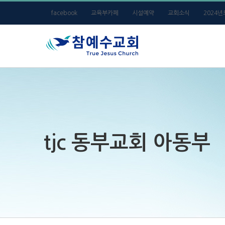
Skip
facebook
교육부카페
시설예약
교회소식
2024
to
content
tjc 동부교회 아동부