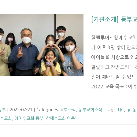
[기관소개] 동부
할렐루야~ 참예수교회(
나 이후 3명 밖에 안
아이들을 사랑으로 인
발랄하고 찬양드리는 
일에 예배드릴 수 있도
2022 교육 목표 : 예
C동부
|
2022-07-21
|
Categories:
교회소식
,
동부교회소식
|
Tags:
TJC
,
tjc
수교회
,
참예수교회 동부
,
참예수교회 아동부