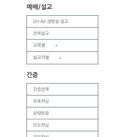
예배/설교
On-Air 생방송 설교
전체설교
교회별
설교자별
간증
간증전체
보호하심
성령받음
인도하심
치유하심