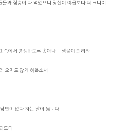
아들들과 짐승이 다 먹었으니 당신이 야곱보다 더 크니이
 그 속에서 영생하도록 솟아나는 샘물이 되리라
길러 오지도 않게 하옵소서
 남편이 없다 하는 말이 옳도다
참되도다