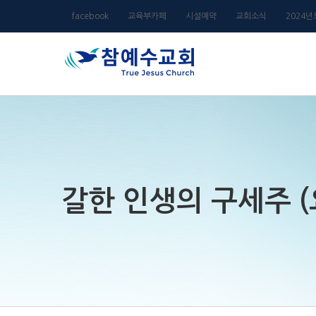
Skip
facebook
교육부카페
시설예약
교회소식
2024
to
content
갈한 인생의 구세주 (요