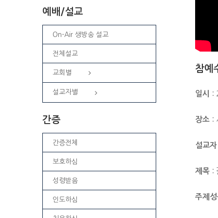
예배/설교
On-Air 생방송 설교
전체설교
참예
교회별
설교자별
: 
일시
간증
:
장소
간증전체
설교자
보호하심
:
제목
성령받음
주제성
인도하심