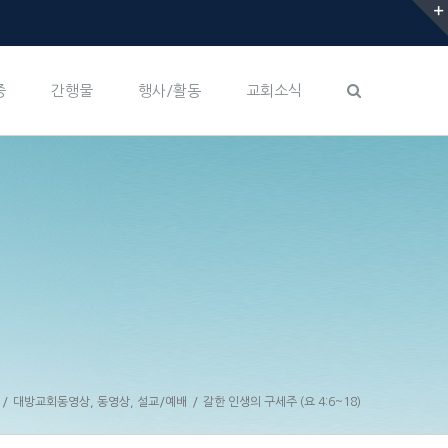
증
간행물
행사/활동
교회소식
/
대방교회동영상
,
동영상
,
설교/예배
/
갈한 인생의 구세주 (요 4:6~18)