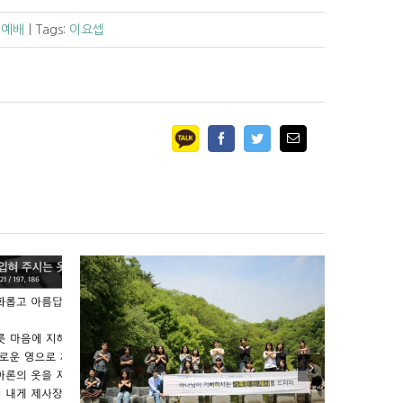
/예배
|
Tags:
이요셉
Facebook
Twitter
Email