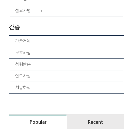
설교자별
간증
간증전체
보호하심
성령받음
인도하심
치유하심
Popular
Recent