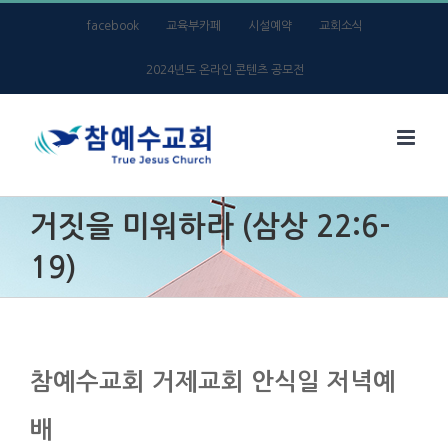
Skip
facebook
교육부카페
시설예약
교회소식
to
2024년도 온라인 콘텐츠 공모전
content
거짓을 미워하라 (삼상 22:6-
19)
참예수교회 거제교회 안식일 저녁예
배