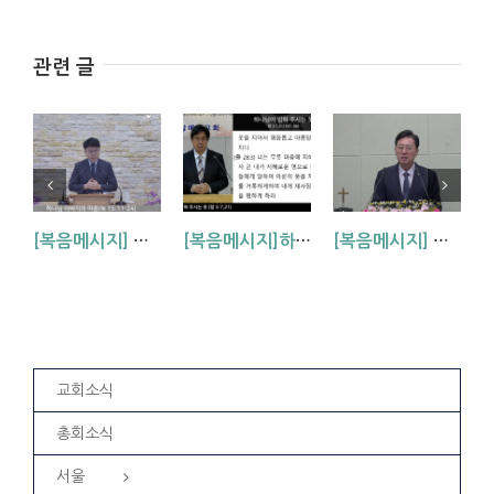
관련 글
[복음메시지] 하나님 아버지의 마음 (눅15:11~24)
[복음메시지]하나님이 입혀주시는 옷 (창 3:7,21)
[복음메시지] 엘리야 때(사도시대)처럼 (왕하 2:1-14)
교회소식
총회소식
서울