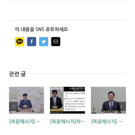
이 내용을 SNS 공유하세요
Facebook
Twitter
Email
관련 글
[복음메시지] 하나님 아버지의 마음 (눅15:11~24)
[복음메시지]하나님이 입혀주시는 옷 (창 3:7,21)
[복음메시지] 엘리야 때(사도시대)처럼 (왕하 2:1-14)