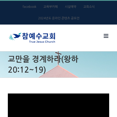
Skip
facebook
교육부카페
시설예약
교회소식
to
2024년도 온라인 콘텐츠 공모전
content
교만을 경계하라(왕하
20:12~19)