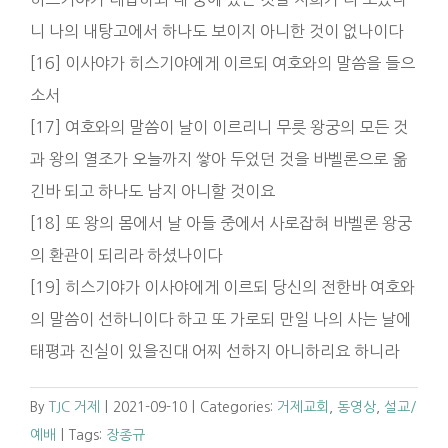
니 나의 내탕고에서 하나도 보이지 아니한 것이 없나이다
[16] 이사야가 히스기야에게 이르되 여호와의 말씀을 들으
소서
[17] 여호와의 말씀이 날이 이르리니 무릇 왕궁의 모든 것
과 왕의 열조가 오늘까지 쌓아 두었던 것을 바벨론으로 옮
긴바 되고 하나도 남지 아니할 것이요
[18] 또 왕의 몸에서 날 아들 중에서 사로잡혀 바벨론 왕궁
의 환관이 되리라 하셨나이다
[19] 히스기야가 이사야에게 이르되 당신의 전한바 여호와
의 말씀이 선하니이다 하고 또 가로되 만일 나의 사는 날에
태평과 진실이 있을진대 어찌 선하지 아니하리요 하니라
By
TJC 거제
|
2021-09-10
|
Categories:
거제교회
,
동영상
,
설교/
예배
|
Tags:
장종규