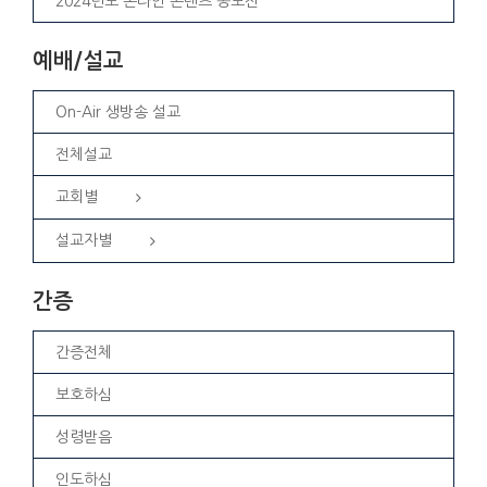
2024년도 온라인 콘텐츠 공모전
예배/설교
On-Air 생방송 설교
전체설교
교회별
설교자별
간증
간증전체
보호하심
성령받음
인도하심