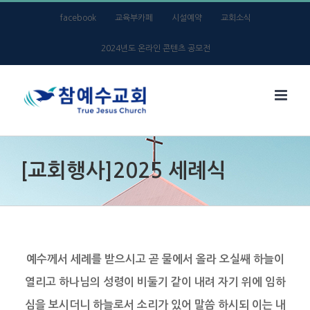
Skip
facebook
교육부카페
시설예약
교회소식
to
2024년도 온라인 콘텐츠 공모전
content
[교회행사]2025 세례식
예수께서 세례를 받으시고 곧 물에서 올라 오실쌔
하늘이
열리고 하나님의 성령이 비둘기 같이 내려
자기 위에 임하
심을 보시더니
하늘로서 소리가 있어 말씀 하시되
이는 내