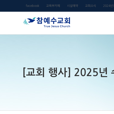
Skip
facebook
교육부카페
시설예약
교회소식
2024
to
content
[교회 행사] 2025