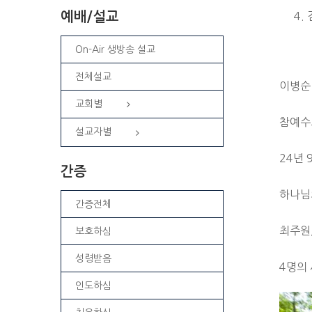
예배/설교
On-Air 생방송 설교
전체설교
이병순
교회별
참예수
설교자별
24년
간증
하나님
간증전체
최주원
보호하심
성령받음
4명의
인도하심