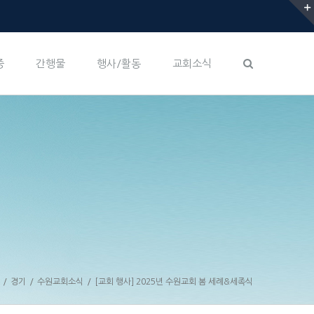
증
간행물
행사/활동
교회소식
/
경기
/
수원교회소식
/
[교회 행사] 2025년 수원교회 봄 세례&세족식