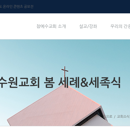
년도 온라인 콘텐츠 공모전
참예수교회 소개
설교/강좌
우리의 간
년 수원교회 봄 세례&세족식
홈으로
/
교회소식