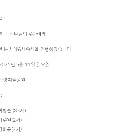
야!
회는 하나님의 주관아래
5년 봄 세례&세족식을 거행하였습니다.
 2025년 5월 11일 일요일
: 안양예술공원
:
이병순 (83세)
최주원(2세)
김하윤(2세)