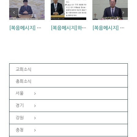
[복음메시지] 하나님 아버지의 마음 (눅15:11~24)
[복음메시지]하나님이 입혀주시는 옷 (창 3:7,21)
[복음메시지] 엘리야 때(사도시대)처럼 (왕하 2:1-14)
교회소식
총회소식
서울
경기
강원
충청