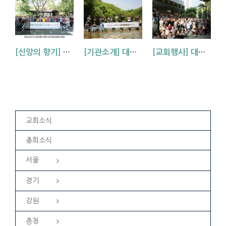
[신앙의 향기] 대방교회 신앙 여행_(안나회.마리아회.바울회)
[기관소개] 대방교회 학생부를 소개합니다.
[교회행사] 대방교회 2026년 봄 영은전도집회
교회소식
총회소식
서울
경기
강원
충청