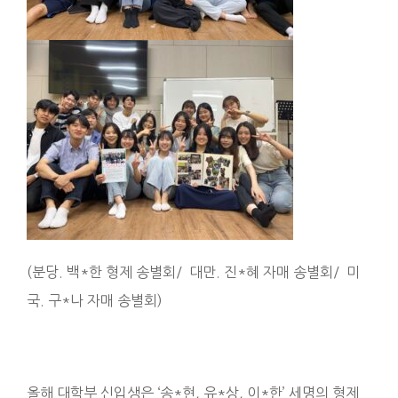
(분당. 백*한 형제 송별회/ 대만. 진*혜 자매 송별회/ 미
국. 구*나 자매 송별회)
올해 대학부 신입생은 ‘송*현, 유*상, 이*한’ 세명의 형제