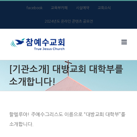
Skip
facebook
교육부카페
시설예약
교회소식
to
2024년도 온라인 콘텐츠 공모전
content
[기관소개] 대방교회 대학부를
소개합니다!
할렐루야! 주예수그리스도 이름으로 “대방교회 대학부”를
소개합니다.