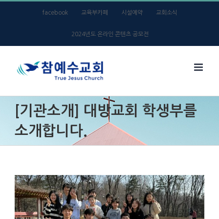
Skip
facebook
교육부카페
시설예약
교회소식
to
2024년도 온라인 콘텐츠 공모전
content
[기관소개] 대방교회 학생부를
소개합니다.