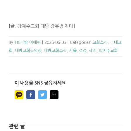
[글. 참예수교회 대방 강유경 자매]
By
TJC대방 이혜림
|
2026-06-05
|
Categories:
교회소식
,
국내교
회
,
대방교회동영상
,
대방교회소식
,
서울
,
성경
,
세례
,
참예수교회
이 내용을 SNS 공유하세요
Facebook
Twitter
Email
관련 글