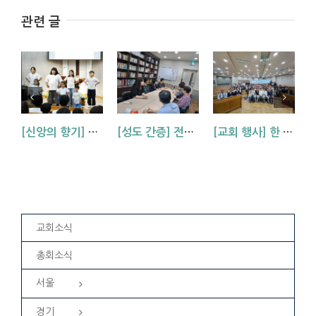
관련 글
[신앙의 향기] 우리 하나님은 크시다네_아동부 찬양
[성도 간증] 전도팀의 차 전도 후 성도들의 소감
[교회 행사] 한 영혼을 위해 마음을 모아_봄 영은회
교회소식
총회소식
서울
경기