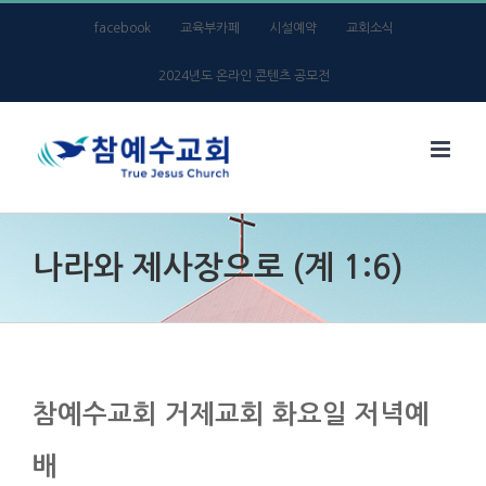
Skip
facebook
교육부카페
시설예약
교회소식
to
2024년도 온라인 콘텐츠 공모전
content
나라와 제사장으로 (계 1:6)
참예수교회 거제교회 화요일 저녁예
배