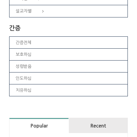
설교자별
간증
간증전체
보호하심
성령받음
인도하심
치유하심
Popular
Recent