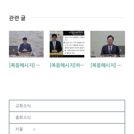
관련 글
[복음메시지] 하나님 아버지의 마음 (눅15:11~24)
[복음메시지]하나님이 입혀주시는 옷 (창 3:7,21)
[복음메시지] 엘리야 때(사도시대)처럼 (왕하 2:1-14)
교회소식
총회소식
서울