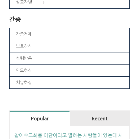
설교자별
간증
간증전체
보호하심
성령받음
인도하심
치유하심
Popular
Recent
참예수교회를 이단이라고 말하는 사람들이 있는데 사