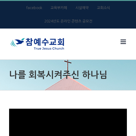
Skip
facebook
교육부카페
시설예약
교회소식
to
2024년도 온라인 콘텐츠 공모전
content
나를 회복시켜주신 하나님