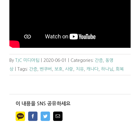
By
TJC 미디어팀
|
2020-06-01
|
Categories:
간증
,
동영
상
|
Tags:
간증
,
벤쿠버
,
보호
,
사랑
,
치유
,
캐나다
,
하나님
,
회복
이 내용을 SNS 공유하세요
Facebook
Twitter
Email