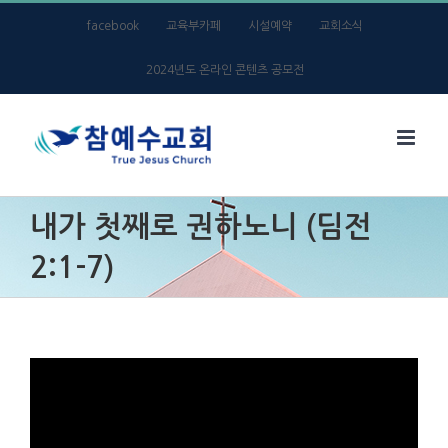
Skip
facebook
교육부카페
시설예약
교회소식
to
2024년도 온라인 콘텐츠 공모전
content
내가 첫째로 권하노니 (딤전
2:1-7)