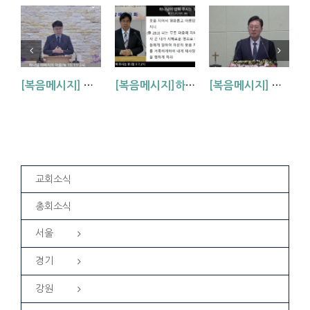
[복음메시지] 하나님 아버지의 마음 (눅15:11~24)
[복음메시지]하나님이 입혀주시는 옷 (창 3:7,21)
[복음메시지] 엘리야 때(사도시대)처럼 (왕하 2:1-14)
교회소식
총회소식
서울
경기
강원