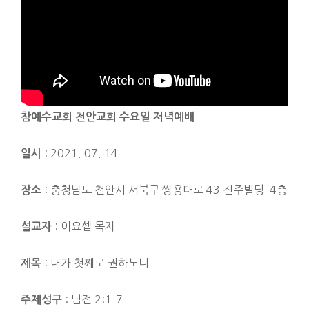
참예수교회 천안교회 수요일 저녁예배
: 2021. 07. 14
일시
: 충청남도 천안시 서북구 쌍용대로 43 진주빌딩 4층
장소
: 이요셉 목자
설교자
: 내가 첫째로 권하노니
제목
: 딤전 2:1-7
주제성구