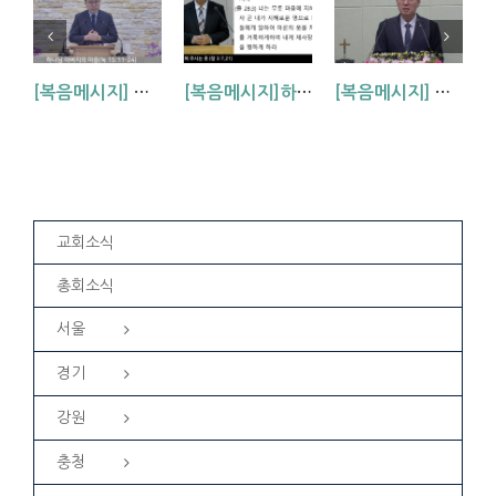
[복음메시지] 하나님 아버지의 마음 (눅15:11~24)
[복음메시지]하나님이 입혀주시는 옷 (창 3:7,21)
[복음메시지] 엘리야 때(사도시대)처럼 (왕하 2:1-14)
교회소식
총회소식
서울
경기
강원
충청