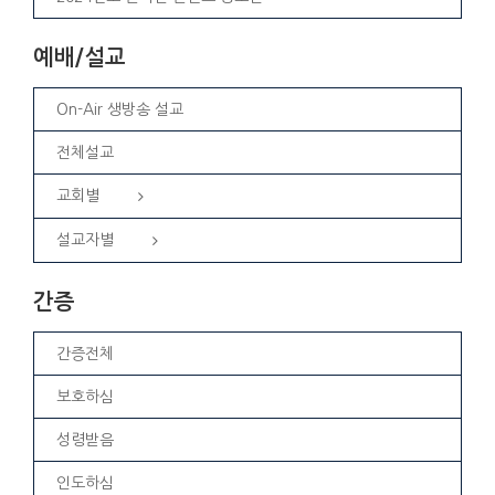
예배/설교
On-Air 생방송 설교
전체설교
교회별
설교자별
간증
간증전체
보호하심
성령받음
인도하심