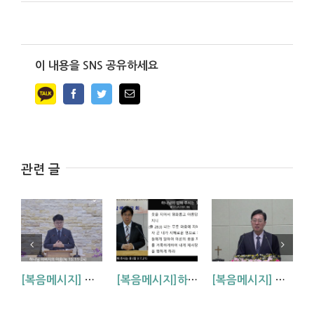
이 내용을 SNS 공유하세요
Facebook
Twitter
Email
관련 글
[복음메시지] 하나님 아버지의 마음 (눅15:11~24)
[복음메시지]하나님이 입혀주시는 옷 (창 3:7,21)
[복음메시지] 엘리야 때(사도시대)처럼 (왕하 2:1-14)